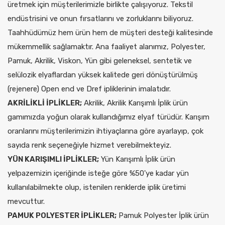
üretmek için müşterilerimizle birlikte çalışıyoruz. Tekstil
endüstrisini ve onun fırsatlarını ve zorluklarını biliyoruz.
Taahhüdümüz hem ürün hem de müşteri desteği kalitesinde
mükemmellik sağlamaktır. Ana faaliyet alanımız, Polyester,
Pamuk, Akrilik, Viskon, Yün gibi geleneksel, sentetik ve
selülozik elyaflardan yüksek kalitede geri dönüştürülmüş
(rejenere) Open end ve Dref ipliklerinin imalatıdır.
AKRİLİKLİ İPLİKLER;
Akrilik, Akrilik Karışımlı İplik ürün
gamımızda yoğun olarak kullandığımız elyaf türüdür. Karışım
oranlarını müşterilerimizin ihtiyaçlarına göre ayarlayıp, çok
sayıda renk seçeneğiyle hizmet verebilmekteyiz.
YÜN KARIŞIMLI İPLİKLER;
Yün Karışımlı İplik ürün
yelpazemizin içeriğinde isteğe göre %50'ye kadar yün
kullanılabilmekte olup, istenilen renklerde iplik üretimi
mevcuttur.
PAMUK POLYESTER İPLİKLER;
Pamuk Polyester İplik ürün