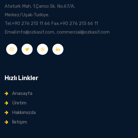
Ataturk Mah. 1.Çamcı Sk. No.67/A,
Merkez/Uşak-Turkiye.
Tel.+90 276 213 11 66 Fax.+90 276 213 66 11
Email:info@ozkasif.com, commercial@ozkasif.com
Hızlı Linkler
Anasayfa
Üretim
Hakkımızda
İletişim