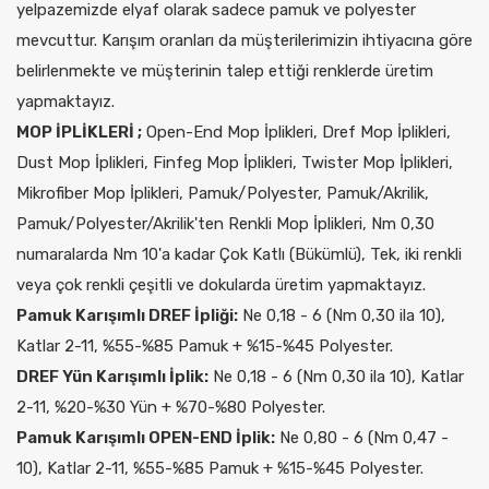
yelpazemizde elyaf olarak sadece pamuk ve polyester
mevcuttur. Karışım oranları da müşterilerimizin ihtiyacına göre
belirlenmekte ve müşterinin talep ettiği renklerde üretim
yapmaktayız.
MOP İPLİKLERİ ;
Open-End Mop İplikleri, Dref Mop İplikleri,
Dust Mop İplikleri, Finfeg Mop İplikleri, Twister Mop İplikleri,
Mikrofiber Mop İplikleri, Pamuk/Polyester, Pamuk/Akrilik,
Pamuk/Polyester/Akrilik'ten Renkli Mop İplikleri, Nm 0,30
numaralarda Nm 10'a kadar Çok Katlı (Bükümlü), Tek, iki renkli
veya çok renkli çeşitli ve dokularda üretim yapmaktayız.
Pamuk Karışımlı DREF İpliği:
Ne 0,18 - 6 (Nm 0,30 ila 10),
Katlar 2-11, %55-%85 Pamuk + %15-%45 Polyester.
DREF Yün Karışımlı İplik:
Ne 0,18 - 6 (Nm 0,30 ila 10), Katlar
2-11, %20-%30 Yün + %70-%80 Polyester.
Pamuk Karışımlı OPEN-END İplik:
Ne 0,80 - 6 (Nm 0,47 -
10), Katlar 2-11, %55-%85 Pamuk + %15-%45 Polyester.